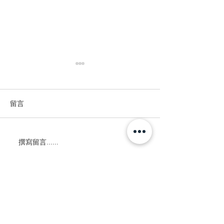
留言
群魚如雲
全球之疫
撰寫留言......
80046
​高雄市新興區民生一路205號
TEL :
886 - 7 - 222 - 0900