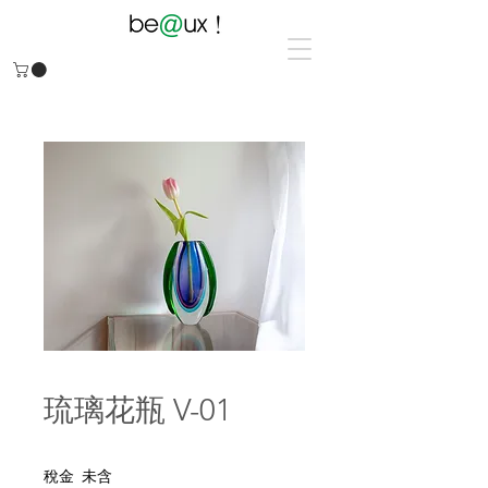
琉璃花瓶 V-01
一
促
 $5,680.00 
$2,580.00
般
銷
稅金 未含