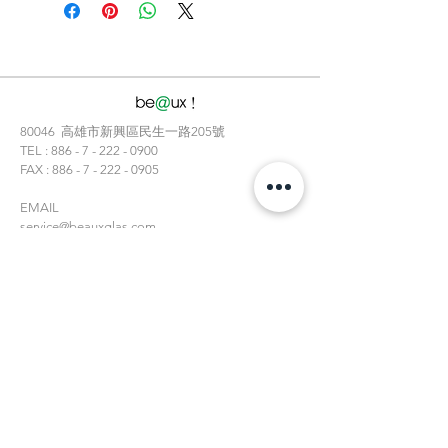
80046
​高雄市新興區民生一路205號
TEL :
886 - 7 - 222 - 0900
FAX :
886 - 7 - 222 - 0905
EMAIL
service@beauxglas.com
info@beauxglas.com
CONTACT US:
Enter Your Name
Phone