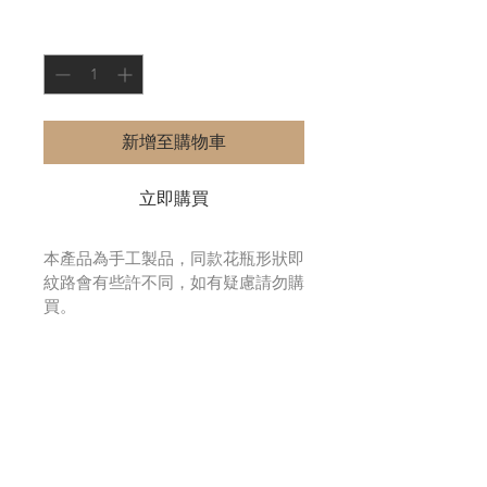
價
價
格
格
數量
*
新增至購物車
立即購買
本產品為手工製品，同款花瓶形狀即
紋路會有些許不同，如有疑慮請勿購
買。
本產品為手工製品，同款花瓶本
身紋路會些許不同，如有疑慮請
勿購買。